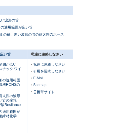
広い波形の管
形の適用範囲が広い管
ルの袖、黒い波形の管の耐火性のホース
広い管
私達に連絡しなさい
範囲が広い
私達に連絡しなさい
スチック ワイ
引用を要求しなさい
E-Mail
形の適用範囲
織機ROHSの
Sitemap
携帯サイト
耐火性の波形
い管の摩耗
酸Resitance
の適用範囲が
絶縁材化学