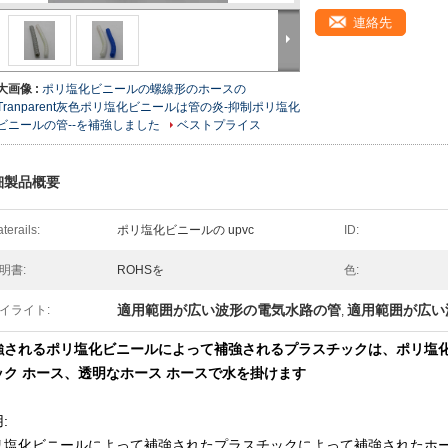
連絡先
大画像 :
ポリ塩化ビニールの螺線形のホースの
Tranparent灰色ポリ塩化ビニールは管の炎-抑制ポリ塩化
ビニールの管--を補強しました
ベストプライス
細製品概要
terails:
ポリ塩化ビニールの upvc
ID:
明書:
ROHSを
色:
適用範囲が広い波形の電気水路の管
適用範囲が広い
イライト:
,
強されるポリ塩化ビニールによって補強されるプラスチックは、ポリ塩
ック ホース、透明なホース ホースで水を掛けます
:
リ塩化ビニールによって補強されたプラスチックによって補強されたホ