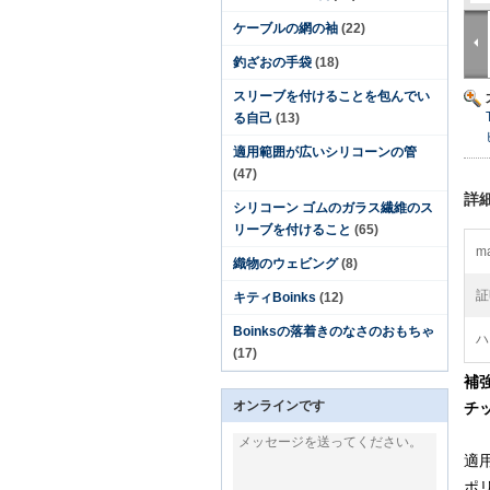
ケーブルの網の袖
(22)
釣ざおの手袋
(18)
スリーブを付けることを包んでい
る自己
(13)
適用範囲が広いシリコーンの管
(47)
詳
シリコーン ゴムのガラス繊維のス
リーブを付けること
(65)
ma
織物のウェビング
(8)
証
キティBoinks
(12)
Boinksの落着きのなさのおもちゃ
ハ
(17)
補
オンラインです
チ
適用
ポ