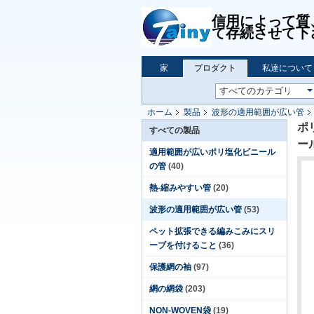
信用によって質、
て存続させて下
家
プロダクト
私達について
ホーム
製品
波形の適用範囲が広い管
ポ
すべての製品
ー
適用範囲が広いポリ塩化ビニール
の管
(40)
熱-縮みやすい管
(20)
波形の適用範囲が広い管
(53)
ペット拡張できる編みこみにスリ
ーブを付けること
(36)
保護網の袖
(97)
網の網袋
(203)
NON-WOVEN袋
(19)