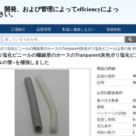
開発、および管理によってeffciencyによっ
さい。
工場旅行
品質管理
私達に連絡しなさい
見積依頼
ポリ塩化ビニールの螺線形のホースのTranparent灰色ポリ塩化ビニールは管の炎-
リ塩化ビニールの螺線形のホースのTranparent灰色ポリ塩化
ルの管--を補強しました
商品の詳細:
起源の場所:
証明:
S
お支払配送条件:
最小注文数量:
1
価格:
N
パッケージの詳細:
20
受渡し時間:
5
支払条件:
T
供給の能力:
1