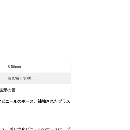
8-50mm
灰色/白く/青/黒…
波形の管
化ビニールのホース、補強されたプラス
ース、ポリ塩化ビニールのホースは、プ