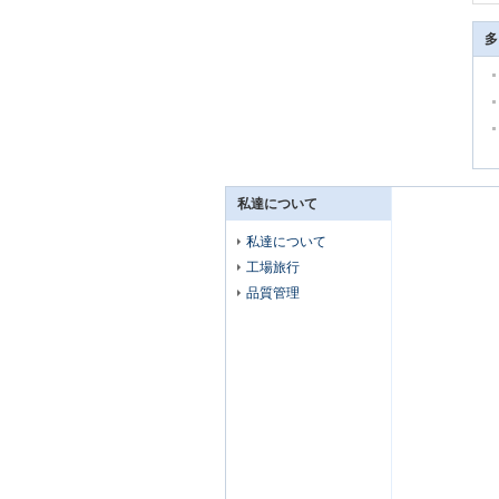
多
私達について
私達について
工場旅行
品質管理