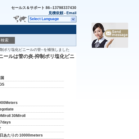
セールス＆サポート
86--13798337430
見積依頼
-
Email
Select Language
検索
抑制ポリ塩化ビニールの管--を補強しました
ビニールは管の炎-抑制ポリ塩化ビニ
中国
GS
000Meters
egotiate
M/roll 30M/roll
-7days
T
 日あたりの 10000meters