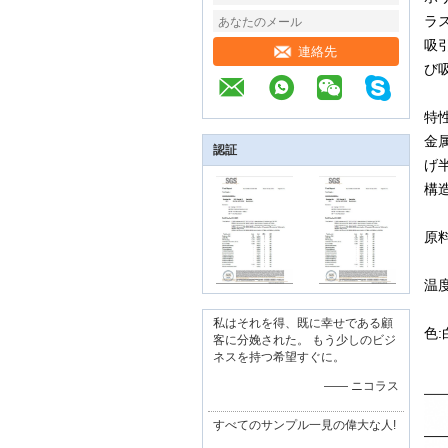
ラ
吸
連絡先
び
特性
金
認証
げ
構
原
温度
私はそれを得、既に幸せである顧
色
客に分娩された。 もう少しのビジ
ネスを持つ希望すぐに。
—— ニコラス
すべてのサンプル一見の偉大な人!