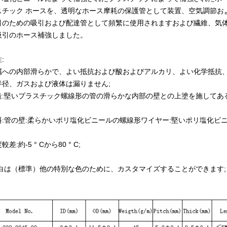
スチック ホースを、透明なホース摩耗の保護管として装置、空気調節お
引のための吸引および配達管として頻繁に使用されますおよび繊維、気
吸引のホース補強しました。
:
属への内部滑らかで、よい抵抗および酸およびアルカリ、よい化学抵抗、
半径、ガスおよび液体は漏りません;
造:堅いプラスチック螺線形の管の滑らかな内部の壁との上塗を施してあ
料:管の壁:柔らかいポリ塩化ビニールの螺線形ワイヤー:堅いポリ塩化ビニ
較差:約-5 ° Cから80 ° C;
:白は（標準）他の特別な色のために、カスタマイズすることができます;