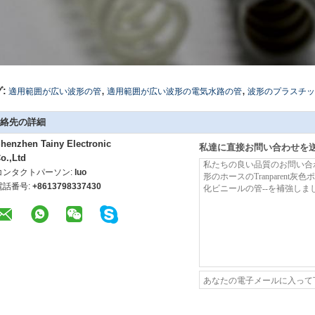
,
,
:
適用範囲が広い波形の管
適用範囲が広い波形の電気水路の管
波形のプラスチッ
絡先の詳細
henzhen Tainy Electronic
私達に直接お問い合わせを
o.,Ltd
コンタクトパーソン:
luo
電話番号:
+8613798337430