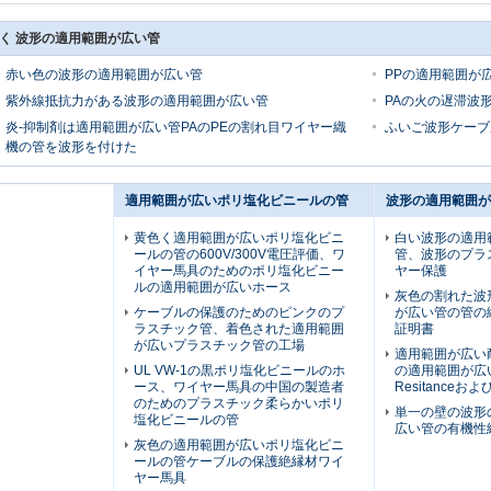
く 波形の適用範囲が広い管
赤い色の波形の適用範囲が広い管
PPの適用範囲が
紫外線抵抗力がある波形の適用範囲が広い管
PAの火の遅滞波
炎-抑制剤は適用範囲が広い管PAのPEの割れ目ワイヤー織
ふいご波形ケーブ
機の管を波形を付けた
適用範囲が広いポリ塩化ビニールの管
波形の適用範囲が
黄色く適用範囲が広いポリ塩化ビニ
白い波形の適用
ールの管の600V/300V電圧評価、ワ
管、波形のプラ
イヤー馬具のためのポリ塩化ビニー
ヤー保護
ルの適用範囲が広いホース
灰色の割れた波
ケーブルの保護のためのピンクのプ
が広い管の管の
ラスチック管、着色された適用範囲
証明書
が広いプラスチック管の工場
適用範囲が広い
UL VW-1の黒ポリ塩化ビニールのホ
の適用範囲が広
ース、ワイヤー馬具の中国の製造者
Resitanceおよび
のためのプラスチック柔らかいポリ
単一の壁の波形
塩化ビニールの管
広い管の有機性
灰色の適用範囲が広いポリ塩化ビニ
ールの管ケーブルの保護絶縁材ワイ
ヤー馬具