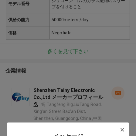
シリコーン ゴムのガラス繊維のスリー
モデル番号
ブを付けること
供給の能力
50000meters /day
価格
Negotiate
多くを見て下さい
企業情報
Shenzhen Tainy Electronic
Co.,Ltd メーカープロフィール
4F, Tangfeng Blg,LiuTang Road,
Xing'an Street,Bao'an Dist,
Shenzhen, Guangdong, China ,中国
5.0
確認された製造者