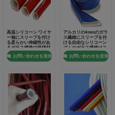
工場旅行
品質管理
高温シリコーン ワイヤ
アルカリの4mmのガラ
ー袖にスリーブを付け
ス繊維にスリーブを付
る柔らかい伸縮性があ
ける自由なシリコーン
私達に連絡しなさい
るガラス繊維の絶縁材
ゴムのガラス繊維はス
リーブを付けることを
お問い合わせを送信
お問い合わせを送信
編んだ
引用を要求しなさい
適用範囲が広いポリ塩化ビニールの管
熱-縮みやすい管
波形の適用範囲が広い管