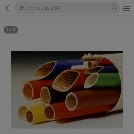
1
/
3